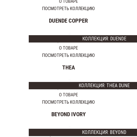
ТОВАРА
О ТОВАРЕ
КЕРАМОГРАНИТ
ПОСМОТРЕТЬ КОЛЛЕКЦИЮ
КЕРАМИЧЕСКАЯ
DUENDE COPPER
ПЛИТКА
МОЗАИКА
ДЕКОР
КОЛЛЕКЦИЯ: DUENDE
Цена:
9970 тг
МРАМОР
О ТОВАРЕ
ПРОФИЛЬ
ПОСМОТРЕТЬ КОЛЛЕКЦИЮ
ФАБРИКИ:
THEA
ИТАЛИЯ
CERAMICHE
КОЛЛЕКЦИЯ: THEA DUNE
Цена:
8250 тг
MARAZZI
О ТОВАРЕ
NOVABELL
ПОСМОТРЕТЬ КОЛЛЕКЦИЮ
Q-
BO
BEYOND IVORY
ИСПАНИЯ
APARICI
КОЛЛЕКЦИЯ: BEYOND
CERAMICAS
Цена:
19975
15980 тг