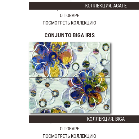
КОЛЛЕКЦИЯ: AGATE
GAYAFORES
Цена:
39988 тг
IBERO
О ТОВАРЕ
CERAMICAS
ПОСМОТРЕТЬ КОЛЛЕКЦИЮ
MAINZU
CONJUNTO BIGA IRIS
PLAZA
CERAMICA
CAS
LATINA
CERAMICA
GRESMANC
INALCO
L'ANTIC
COLONIAL
РОССИЯ
ITALON
КОЛЛЕКЦИЯ: BIGA
Цена:
26450
13225 тг
О ТОВАРЕ
ПОСМОТРЕТЬ КОЛЛЕКЦИЮ