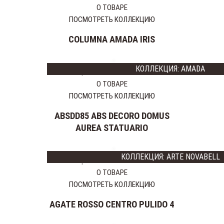
VENIS
О ТОВАРЕ
PORCELANITE
ПОСМОТРЕТЬ КОЛЛЕКЦИЮ
DOS
COLUMNA AMADA IRIS
DUNE
CERACASA
EUROSHRINK
КОЛЛЕКЦИЯ: AMADA
Цена:
31750
15875 тг
REALONDA
О ТОВАРЕ
SALONI
ПОСМОТРЕТЬ КОЛЛЕКЦИЮ
CERAMICA
FANAL
ABSDD85 ABS DECORO DOMUS
BENADRESA
AUREA STATUARIO
AZTECA
MONELI
КОЛЛЕКЦИЯ: ARTE NOVABELL
Цена:
19995
15996 тг
DECOR
О ТОВАРЕ
ABSOLUT
ПОСМОТРЕТЬ КОЛЛЕКЦИЮ
KERAMIKA
BALDOCER
AGATE ROSSO CENTRO PULIDO 4
EMIGRES
REVIGLASS