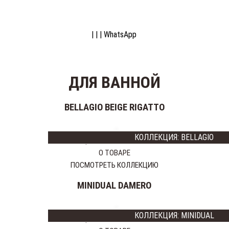
НАЗНАЧЕНИЕ
ГЛАВНАЯ
DS
ZS
ПЛИТКИ
О НАС
| | |
WhatsApp
ДЛЯ
ДИЗАЙНЕРАМ
ВАННОЙ
КОНТАКТЫ
ДЛЯ
НОВОСТИ
ГОСТИНОЙ
ДЛЯ ВАННОЙ
И
ВХОДНОЙ
BELLAGIO BEIGE RIGATTO
ГРУППЫ
ДЛЯ
КУХНИ
КОЛЛЕКЦИЯ: BELLAGIO
Цена:
19995
9997 тг
ТИП
О ТОВАРЕ
ПОКРЫТИЯ
ПОСМОТРЕТЬ КОЛЛЕКЦИЮ
НАСТЕННЫЙ
MINIDUAL DAMERO
ДЛЯ
ПОЛА
КОЛЛЕКЦИЯ: MINIDUAL
ТИП
Цена:
11980
3115 тг