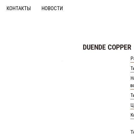
КОНТАКТЫ
НОВОСТИ
DUENDE COPPER
Р
Т
Н
в
Т
Ц
К
Т