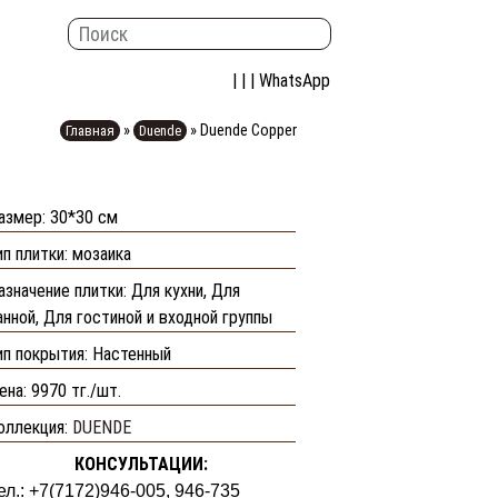
| | |
WhatsApp
»
»
Duende Copper
Главная
Duende
азмер: 30*30 см
ип плитки: мозаика
азначение плитки: Для кухни, Для
анной, Для гостиной и входной группы
ип покрытия: Настенный
ена:
9970 тг./шт.
оллекция:
DUENDE
КОНСУЛЬТАЦИИ:
ел.: +7(7172)946-005, 946-735