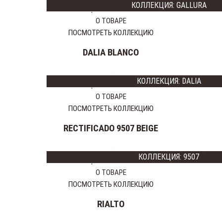
КОЛЛЕКЦИЯ: GALLURA
Цена:
15250 тг
GAYAFORES
О ТОВАРЕ
IBERO
ПОСМОТРЕТЬ КОЛЛЕКЦИЮ
CERAMICAS
MAINZU
DALIA BLANCO
PLAZA
CERAMICA
CAS
КОЛЛЕКЦИЯ: DALIA
Цена:
24750 тг
LATINA
О ТОВАРЕ
CERAMICA
ПОСМОТРЕТЬ КОЛЛЕКЦИЮ
GRESMANC
RECTIFICADO 9507 BEIGE
INALCO
L'ANTIC
COLONIAL
КОЛЛЕКЦИЯ: 9507
Цена:
17875 тг
РОССИЯ
О ТОВАРЕ
ITALON
ПОСМОТРЕТЬ КОЛЛЕКЦИЮ
RIALTO