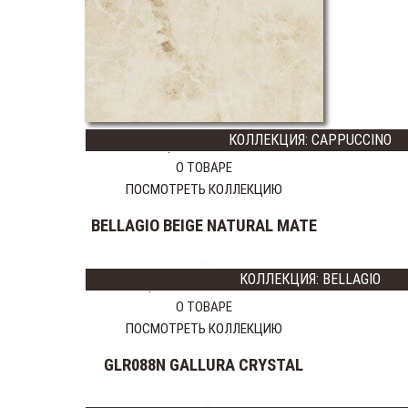
VENIS
PORCELANITE
DOS
DUNE
CERACASA
EUROSHRINK
КОЛЛЕКЦИЯ: CAPPUCCINO
REALONDA
Цена:
26750 тг
SALONI
О ТОВАРЕ
CERAMICA
ПОСМОТРЕТЬ КОЛЛЕКЦИЮ
FANAL
BELLAGIO BEIGE NATURAL MATE
BENADRESA
AZTECA
MONELI
КОЛЛЕКЦИЯ: BELLAGIO
Цена:
24525
17167 тг
DECOR
О ТОВАРЕ
ABSOLUT
ПОСМОТРЕТЬ КОЛЛЕКЦИЮ
KERAMIKA
BALDOCER
GLR088N GALLURA CRYSTAL
EMIGRES
REVIGLASS