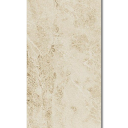
ТОВАРА
КЕРАМОГРАНИТ
КЕРАМИЧЕСКАЯ
ПЛИТКА
МОЗАИКА
ДЕКОР
МРАМОР
ПРОФИЛЬ
ФАБРИКИ:
ИТАЛИЯ
CERAMICHE
MARAZZI
NOVABELL
Q-
BO
ИСПАНИЯ
APARICI
CERAMICAS