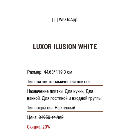
НАЗНАЧЕНИЕ
ГЛАВНАЯ
DS
ZS
ПЛИТКИ
О НАС
| | |
WhatsApp
ДЛЯ
ДИЗАЙНЕРАМ
ВАННОЙ
КОНТАКТЫ
ДЛЯ
НОВОСТИ
ГОСТИНОЙ
LUXOR ILUSION WHITE
И
ВХОДНОЙ
ГРУППЫ
ДЛЯ
Размер: 44.63*119.3 см
КУХНИ
Тип плитки: керамическая плитка
ТИП
Назначение плитки: Для кухни, Для
ПОКРЫТИЯ
ванной, Для гостиной и входной группы
НАСТЕННЫЙ
ДЛЯ
Тип покрытия: Настенный
ПОЛА
Цена:
34950 тг./m2
ТИП
Скидка: 20%