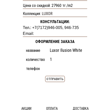
ТОВАРА
Цена со скидкой: 27960 тг./m2
КЕРАМОГРАНИТ
КЕРАМИЧЕСКАЯ
Коллекция:
LUXOR
ПЛИТКА
КОНСУЛЬТАЦИИ:
МОЗАИКА
Тел.: +7(7172)946-005, 946-735
ДЕКОР
Email:
МРАМОР
ОФОРМЛЕНИЕ ЗАКАЗА
ПРОФИЛЬ
ФАБРИКИ:
название
ИТАЛИЯ
количество
CERAMICHE
телефон
MARAZZI
NOVABELL
Q-
BO
ИСПАНИЯ
APARICI
CERAMICAS
АКЦИИ
ОПЛАТА
ДОСТАВКА