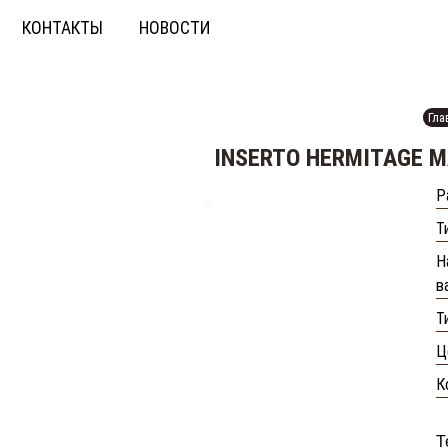
КОНТАКТЫ
НОВОСТИ
Гла
INSERTO HERMITAGE M
Р
Т
Н
в
Т
Ц
К
Т