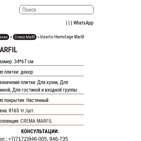
| | |
WhatsApp
»
»
Inserto Hermitage Marfil
вная
Crema Marfil
ARFIL
азмер: 34*67 см
ип плитки: декор
азначение плитки: Для кухни, Для
анной, Для гостиной и входной группы
ип покрытия: Настенный
ена:
8165 тг./шт.
оллекция:
CREMA MARFIL
КОНСУЛЬТАЦИИ:
ел.: +7(7172)946-005, 946-735