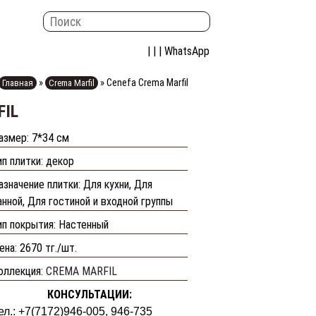
| | |
WhatsApp
»
»
Cenefa Crema Marfil
Главная
Crema Marfil
FIL
азмер: 7*34 см
ип плитки: декор
азначение плитки: Для кухни, Для
анной, Для гостиной и входной группы
ип покрытия: Настенный
ена:
2670 тг./шт.
оллекция:
CREMA MARFIL
КОНСУЛЬТАЦИИ:
ел.: +7(7172)946-005, 946-735