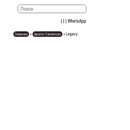
| | |
WhatsApp
»
»
Legacy
Главная
Aparici Ceramicas