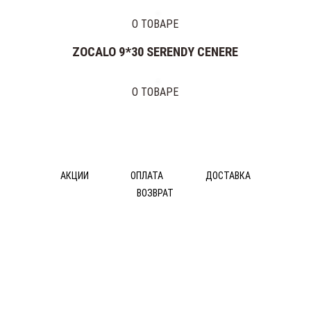
VENIS
О ТОВАРЕ
PORCELANITE
DOS
ZOCALO 9*30 SERENDY CENERE
DUNE
CERACASA
EUROSHRINK
О ТОВАРЕ
REALONDA
SALONI
CERAMICA
FANAL
BENADRESA
АКЦИИ
ОПЛАТА
ДОСТАВКА
AZTECA
ВОЗВРАТ
MONELI
© ДОС Ceramica DeLuxe 2014
DECOR
ABSOLUT
KERAMIKA
BALDOCER
EMIGRES
REVIGLASS