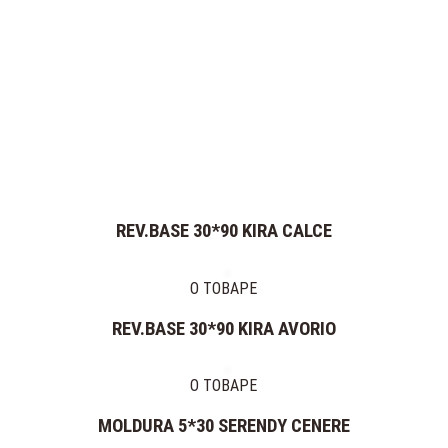
ТОВАРА
КЕРАМОГРАНИТ
КЕРАМИЧЕСКАЯ
ПЛИТКА
МОЗАИКА
ДЕКОР
МРАМОР
ПРОФИЛЬ
ФАБРИКИ:
REV.BASE 30*90 KIRA CALCE
ИТАЛИЯ
CERAMICHE
О ТОВАРЕ
MARAZZI
NOVABELL
REV.BASE 30*90 KIRA AVORIO
Q-
BO
ИСПАНИЯ
О ТОВАРЕ
APARICI
MOLDURA 5*30 SERENDY CENERE
CERAMICAS