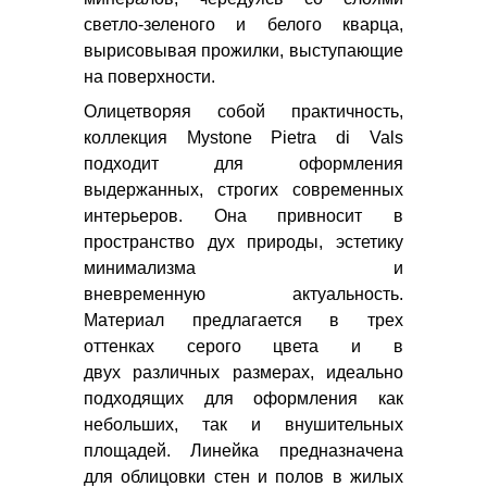
VENIS
светло-зеленого и белого кварца,
PORCELANITE
вырисовывая прожилки, выступающие
DOS
на поверхности.
DUNE
Олицетворяя собой практичность,
CERACASA
коллекция Mystone Pietra di Vals
EUROSHRINK
подходит для оформления
REALONDA
выдержанных, строгих современных
SALONI
интерьеров. Она привносит в
CERAMICA
пространство дух природы, эстетику
FANAL
минимализма и
BENADRESA
вневременную актуальность.
AZTECA
Материал предлагается в трех
MONELI
оттенках серого цвета и в
DECOR
двух различных размерах, идеально
ABSOLUT
подходящих для оформления как
KERAMIKA
небольших, так и внушительных
BALDOCER
площадей. Линейка предназначена
EMIGRES
для облицовки стен и полов в жилых
REVIGLASS