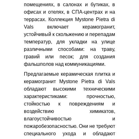
помещениях, в салонах и бутиках, в
GAYAFORES
офисах и отелях, в СПА-центрах и на
IBERO
террасах. Коллекция Mystone Pietra di
CERAMICAS
Vals включает керамогранит,
MAINZU
устойчивый к скольжению и перепадам
PLAZA
температур, для укладки на улице
CERAMICA
различными способами: на траву,
CAS
гравий или песок; для создания
LATINA
фальшполов над коммуникациями.
CERAMICA
GRESMANC
Предлагаемые керамическая плитка и
INALCO
керамогранит Mystone Pietra di Vals
L'ANTIC
обладают высокими техническими
COLONIAL
характеристиками: прочностью,
стойкостью к повреждениям и
РОССИЯ
воздействию химикатов,
ITALON
влагоустойчивостью и
пожаробезопасностью. Они не требуют
специального ухода и обладают