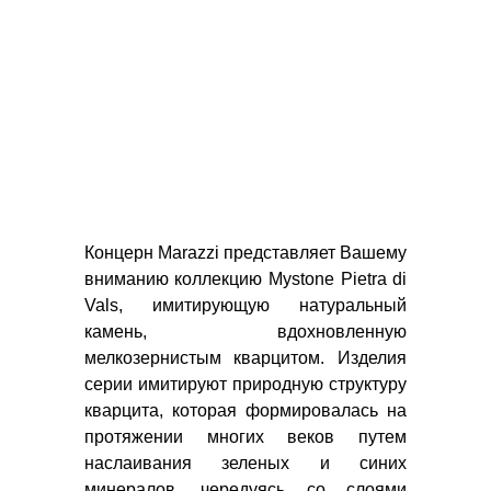
ТОВАРА
КЕРАМОГРАНИТ
КЕРАМИЧЕСКАЯ
ПЛИТКА
МОЗАИКА
ДЕКОР
МРАМОР
ПРОФИЛЬ
ФАБРИКИ:
Концерн Marazzi представляет Вашему
ИТАЛИЯ
вниманию коллекцию Mystone Pietra di
CERAMICHE
Vals, имитирующую натуральный
MARAZZI
камень, вдохновленную
NOVABELL
мелкозернистым кварцитом. Изделия
Q-
серии имитируют природную структуру
BO
кварцита, которая формировалась на
ИСПАНИЯ
протяжении многих веков путем
APARICI
наслаивания зеленых и синих
CERAMICAS
минералов, чередуясь со слоями