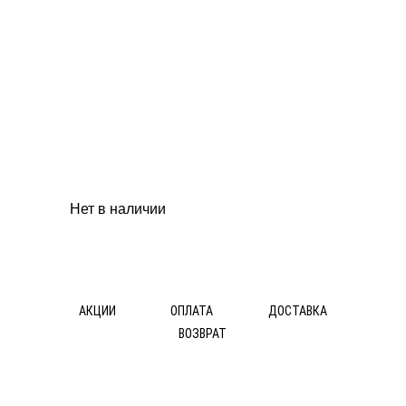
ТОВАРА
КЕРАМОГРАНИТ
КЕРАМИЧЕСКАЯ
ПЛИТКА
МОЗАИКА
ДЕКОР
МРАМОР
ПРОФИЛЬ
ФАБРИКИ:
Нет в наличии
ИТАЛИЯ
CERAMICHE
MARAZZI
NOVABELL
Q-
АКЦИИ
ОПЛАТА
ДОСТАВКА
BO
ВОЗВРАТ
ИСПАНИЯ
© ДОС Ceramica DeLuxe 2014
APARICI
CERAMICAS